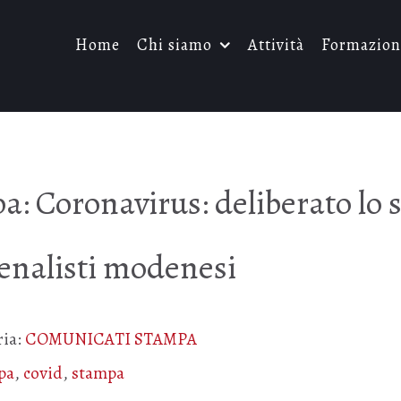
Home
Chi siamo
Attività
Formazion
 Coronavirus: deliberato lo s
penalisti modenesi
ria:
COMUNICATI STAMPA
pa
,
covid
,
stampa