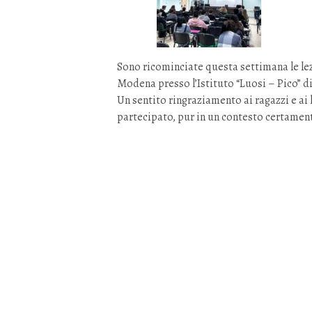
Sono ricominciate questa settimana le le
Modena presso l’Istituto “Luosi – Pico” d
Un sentito ringraziamento ai ragazzi e ai
partecipato, pur in un contesto certamen