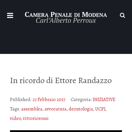
In ricordo di Ettore Randazzo
Published:
27 Febbraio 2017
Categoria:
INIZIATIVE
Tags:
assemblea
,
avvocatura
,
deontologia
,
UCPI
,
video
,
vittoriorossi