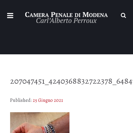
207047451_4240368832722378_6484
Published:
25 Giugno 2021