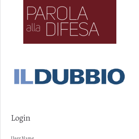
Login
User Name