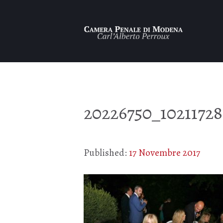
20226750_10211728
Published:
17 Novembre 2017