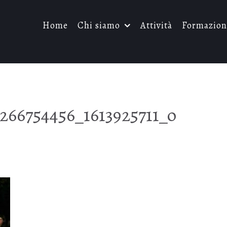
Home
Chi siamo
Attività
Formazion
266754456_1613925711_o