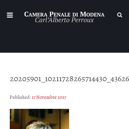
20205901_10211728265714430_4362
Published:
17 Novembre 2017