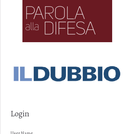
Login
User Name